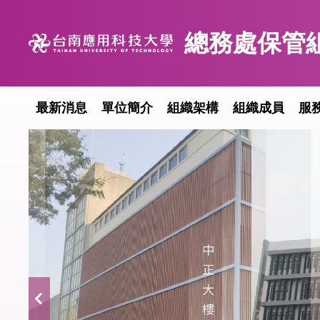
跳
到
總務處保管
主
要
內
容
最新消息
單位簡介
組織架構
組織成員
服
區