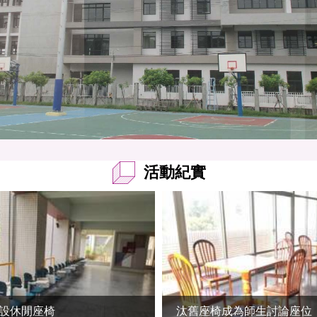
活動紀實
設休閒座椅
汰舊座椅成為師生討論座位