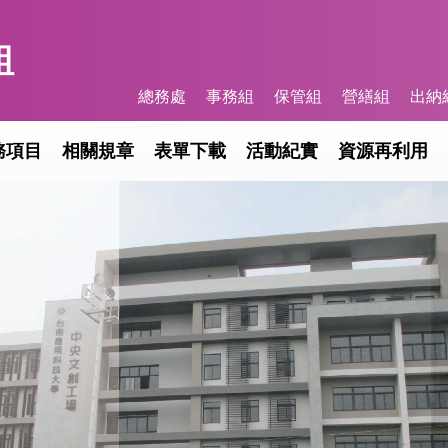
組
總務處
事務組
保管組
營繕組
出納
務項目
相關規章
表單下載
活動紀實
資源再利用