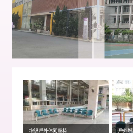
增設戶外休閒座椅
戶外增